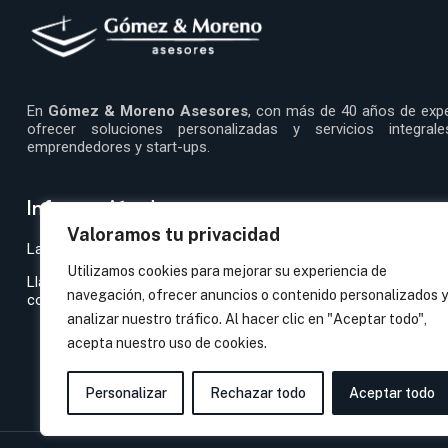
En
Gómez & Moreno Asesores
, con más de 40 años de expe
ofrecer soluciones personalizadas y servicios integr
emprendedores y start-ups.
Información de contacto
Valoramos tu privacidad
Laurel Bloque 1, 1ºC, 11130 Chiclana de la Frontera, Cádiz
Utilizamos cookies para mejorar su experiencia de
Llámanos: +34 956 40 30 01
navegación, ofrecer anuncios o contenido personalizados y
comunicaciones@gomezymoreno.com
analizar nuestro tráfico. Al hacer clic en "Aceptar todo",
acepta nuestro uso de cookies.
Personalizar
Rechazar todo
Aceptar todo