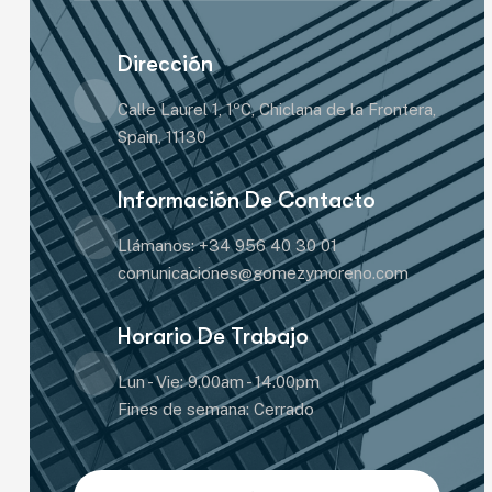
Dirección
Calle Laurel 1, 1ºC, Chiclana de la Frontera,
Spain, 11130
Información De Contacto
Llámanos: +34 956 40 30 01
comunicaciones@gomezymoreno.com
Horario De Trabajo
Lun - Vie: 9.00am - 14.00pm
Fines de semana: Cerrado