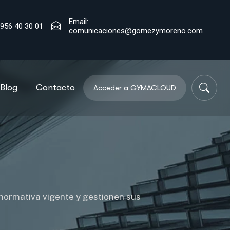
Email:
4
956 40 30 01
comunicaciones@gomezymoreno.com
Blog
Contacto
Acceder a GYMACLOUD
 normativa vigente y gestionen sus