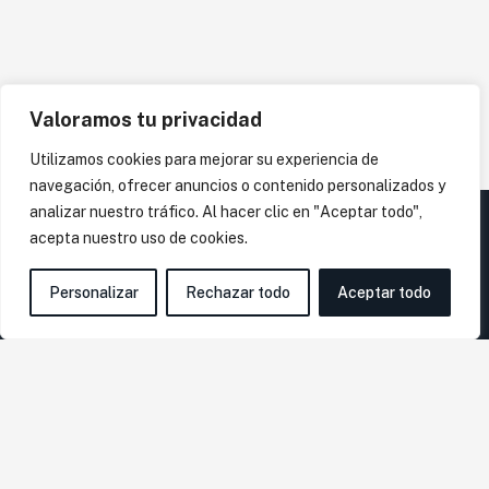
Valoramos tu privacidad
Utilizamos cookies para mejorar su experiencia de
navegación, ofrecer anuncios o contenido personalizados y
analizar nuestro tráfico. Al hacer clic en "Aceptar todo",
acepta nuestro uso de cookies.
Personalizar
Rechazar todo
Aceptar todo
En
Gómez & Moreno Asesores
, con más de 40 años de
experiencia, nos especializamos en ofrecer soluciones
personalizadas y servicios integrales para PYMES, autónomos,
emprendedores y start-ups.