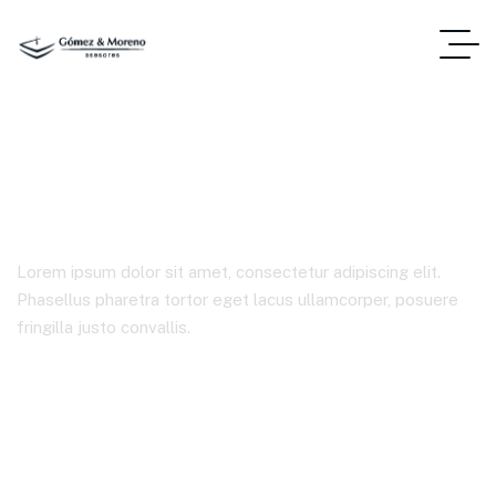
Product Details
Lorem ipsum dolor sit amet, consectetur adipiscing elit.
Phasellus pharetra tortor eget lacus ullamcorper, posuere
fringilla justo convallis.
Gómez & Moreno
Product Details