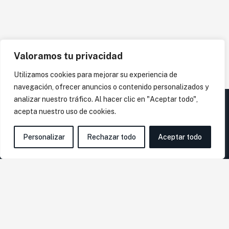
Valoramos tu privacidad
Utilizamos cookies para mejorar su experiencia de
navegación, ofrecer anuncios o contenido personalizados y
analizar nuestro tráfico. Al hacer clic en "Aceptar todo",
acepta nuestro uso de cookies.
Personalizar
Rechazar todo
Aceptar todo
En
Gómez & Moreno Asesores
, con más de 40 años de
experiencia, nos especializamos en ofrecer soluciones
personalizadas y servicios integrales para PYMES, autónomos,
emprendedores y start-ups.