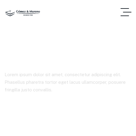
Product Details
Lorem ipsum dolor sit amet, consectetur adipiscing elit.
Phasellus pharetra tortor eget lacus ullamcorper, posuere
fringilla justo convallis.
Gómez & Moreno
Product Details